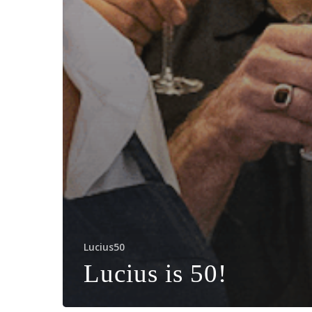
Lucius50
Lucius is 50!