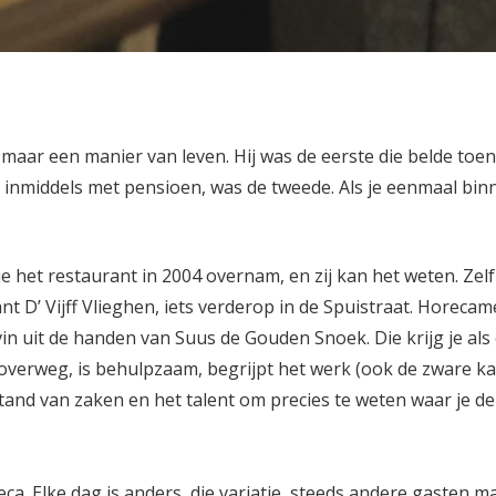
maar een manier van leven. Hij was de eerste die belde toen
y, inmiddels met pensioen, was de tweede. Als je eenmaal bin
e het restaurant in 2004 overnam, en zij kan het weten. Zelf
nt D’ Vijff Vlieghen, iets verderop in de Spuistraat. Horecam
in uit de handen van Suus de Gouden Snoek. Die krijg je als
overweg, is behulpzaam, begrijpt het werk (ook de zware ka
tand van zaken en het talent om precies te weten waar je de v
eca. Elke dag is anders, die variatie, steeds andere gasten 