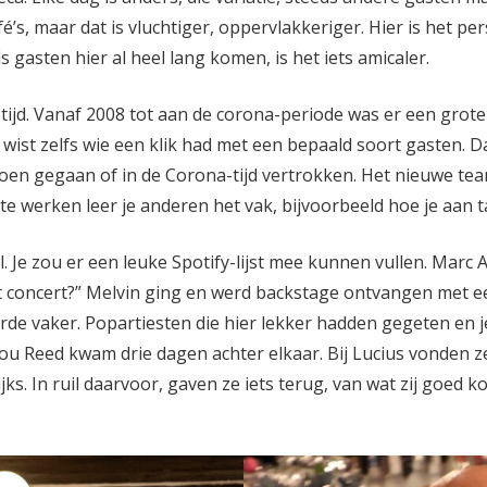
afé’s, maar dat is vluchtiger, oppervlakkeriger. Hier is het pe
s gasten hier al heel lang komen, is het iets amicaler.
tijd. Vanaf 2008 tot aan de corona-periode was er een grote v
wist zelfs wie een klik had met een bepaald soort gasten. Dat
oen gegaan of in de Corona-tijd vertrokken. Het nieuwe team 
e werken leer je anderen het vak, bijvoorbeeld hoe je aan ta
. Je zou er een leuke Spotify-lijst mee kunnen vullen. Marc 
t concert?” Melvin ging en werd backstage ontvangen met 
de vaker. Popartiesten die hier lekker hadden gegeten en 
. Lou Reed kwam drie dagen achter elkaar. Bij Lucius vonden 
ijks. In ruil daarvoor, gaven ze iets terug, van wat zij goed 